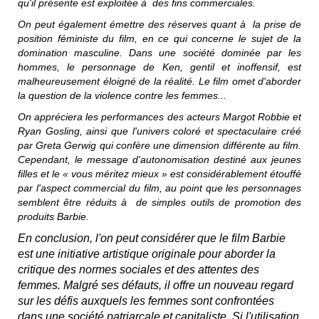
qu'il présente est exploitée à des fins commerciales.
On peut également émettre des réserves quant à la prise de
position féministe du film, en ce qui concerne le sujet de la
domination masculine. Dans une société dominée par les
hommes, le personnage de Ken, gentil et inoffensif, est
malheureusement éloigné de la réalité. Le film omet d'aborder
la question de la violence contre les femmes...
On appréciera les performances des acteurs Margot Robbie et
Ryan Gosling, ainsi que l'univers coloré et spectaculaire créé
par Greta Gerwig qui confère une dimension différente au film.
Cependant, le message d'autonomisation destiné aux jeunes
filles et le « vous méritez mieux » est considérablement étouffé
par l'aspect commercial du film, au point que les personnages
semblent être réduits à de simples outils de promotion des
produits
Barbie
.
En conclusion, l'on peut considérer que le film
Barbie
est une initiative artistique originale pour aborder la
critique des normes sociales et des attentes des
femmes. Malgré ses défauts, il offre un nouveau regard
sur les défis auxquels les femmes sont confrontées
dans une société patriarcale et capitaliste. Si l'utilisation