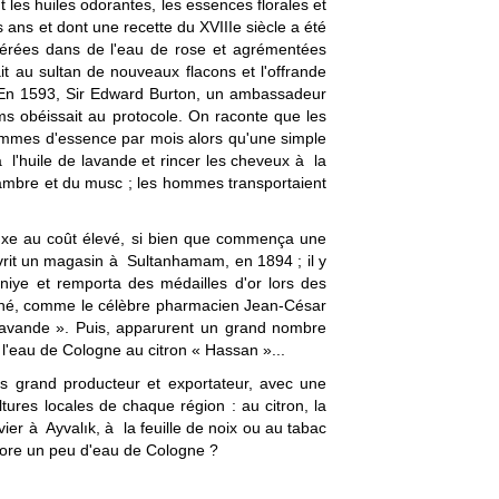
es huiles odorantes, les essences florales et
ans et dont une recette du XVIIIe siècle a été
macérées dans de l'eau de rose et agrémentées
 au sultan de nouveaux flacons et l'offrande
e. En 1593, Sir Edward Burton, un ambassadeur
ums obéissait au protocole. On raconte que les
grammes d'essence par mois alors qu'une simple
 l'huile de lavande et rincer les cheveux à la
l'ambre et du musc ; les hommes transportaient
luxe au coût élevé, si bien que commença une
vrit un magasin à Sultanhamam, en 1894 ; il y
aniye et remporta des médailles d'or lors des
arché, comme le célèbre pharmacien Jean-César
lavande ». Puis, apparurent un grand nombre
 l'eau de Cologne au citron « Hassan »...
ès grand producteur et exportateur, avec une
tures locales de chaque région : au citron, la
vier à Ayvalık, à la feuille de noix ou au tabac
core un peu d'eau de Cologne ?