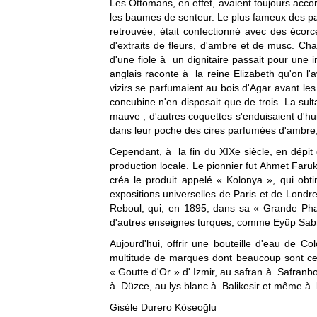
Les Ottomans, en effet, avaient toujours acc
les baumes de senteur. Le plus fameux des par
retrouvée, était confectionné avec des écorc
d'extraits de fleurs, d'ambre et de musc. C
d'une fiole à un dignitaire passait pour une
anglais raconte à la reine Elizabeth qu'on l'
vizirs se parfumaient au bois d'Agar avant le
concubine n'en disposait que de trois. La sul
mauve ; d'autres coquettes s'enduisaient d'hu
dans leur poche des cires parfumées d'ambre,
Cependant, à la fin du XIXe siècle, en dépi
production locale. Le pionnier fut Ahmet Faru
créa le produit appelé « Kolonya », qui obti
expositions universelles de Paris et de Lond
Reboul, qui, en 1895, dans sa « Grande Pha
d'autres enseignes turques, comme Eyüp Sabri T
Aujourd'hui, offrir une bouteille d'eau de 
multitude de marques dont beaucoup sont cente
« Goutte d'Or » d' Izmir, au safran à Safranbol
à Düzce, au lys blanc à Balikesir et même à 
Gisèle Durero Köseoğlu