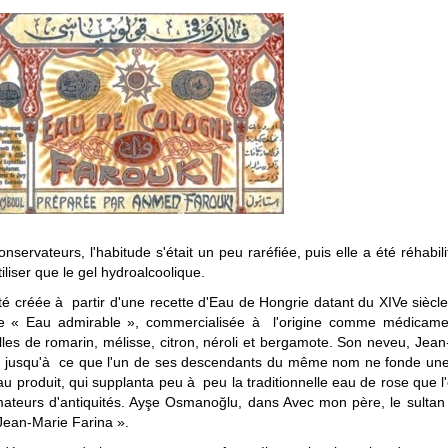
nservateurs, l'habitude s'était un peu raréfiée, puis elle a été réhabi
liser que le gel hydroalcoolique.
té créée à partir d'une recette d'Eau de Hongrie datant du XIVe siècle,
e « Eau admirable », commercialisée à l'origine comme médicament
lles de romarin, mélisse, citron, néroli et bergamote. Son neveu, Jean
, jusqu'à ce que l'un de ses descendants du même nom ne fonde une 
 produit, qui supplanta peu à peu la traditionnelle eau de rose que l'o
mateurs d'antiquités. Ayşe Osmanoğlu, dans Avec mon père, le sultan 
ean-Marie Farina ».