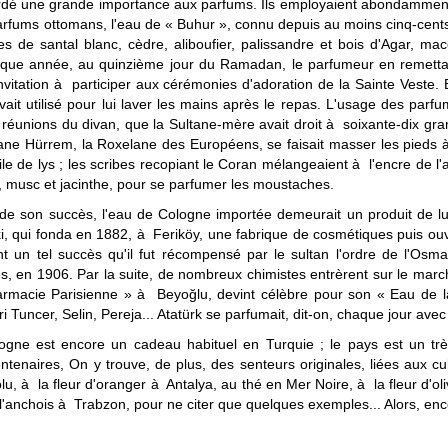
ordé une grande importance aux parfums. Ils employaient abondamment l
fums ottomans, l'eau de « Buhur », connu depuis au moins cinq-cents 
es de santal blanc, cèdre, aliboufier, palissandre et bois d'Agar, 
haque année, au quinzième jour du Ramadan, le parfumeur en remettait
 invitation à participer aux cérémonies d'adoration de la Sainte Vest
avait utilisé pour lui laver les mains après le repas. L'usage des parf
s réunions du divan, que la Sultane-mère avait droit à soixante-dix 
tane Hürrem, la Roxelane des Européens, se faisait masser les pieds à
ile de lys ; les scribes recopiant le Coran mélangeaient à l'encre de 
 musc et jacinthe, pour se parfumer les moustaches.
t de son succès, l'eau de Cologne importée demeurait un produit de 
ki, qui fonda en 1882, à Feriköy, une
fabrique de cosmétiques puis ou
nt un tel succès qu'il fut récompensé par le sultan l'ordre de l'Osm
res, en 1906. Par la suite, de nombreux chimistes entrèrent sur le m
rmacie Parisienne » à Beyoğlu, devint célèbre pour son « Eau de 
uncer, Selin, Pereja... Atatürk se parfumait, dit-on, chaque jour avec
Cologne est encore un cadeau habituel en Turquie ; le pays est un tr
naires, On y trouve, de plus, des senteurs originales, liées aux cul
u, à la fleur d'oranger à Antalya, au thé en Mer Noire, à la fleur d'oli
l'anchois à Trabzon, pour ne citer que quelques exemples... Alors, en