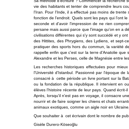
Sa méthode d'écriture ? Commencer la recherche sur u
vie des habitants et tenter de comprendre leurs cout
l'Iran. Pour l'Inde, il a effectué pas moins de tren
fonction de l'endroit. Quels sont les pays qui l'ont 
seconde et d'avoir l'impression de ne rien comprend
persane mais aussi parce que l'image qu'on en a dé
civilisations différentes qui s'y sont succédé et y 
des Hittites, des Phrygiens, des Lydiens, et sept-
pratiquer des sports hors du commun, la variété d
rappelle enfin que c'est sur la terre d'Anatolie que
Alexandre et les Perses, celle de Magnésie entre les 
Les recherches historiques effectuées pour mieux
l'Université d'Istanbul. Passionné par l'époque de
consacré à cette période un livre portant sur la Ba
ou la fondation de la république. Il intervient en
élèves l'histoire récente de leur pays. Quand écrit-i
Après, lorsqu'il n'est pas en voyage, il consacre u
nourrir et de faire soigner les chiens et chats errant
animaux exotiques, comme un aigle noir en Ukraine
Que souhaiter à cet écrivain dont le nombre de publi
Gisèle Durero-Köseoğlu