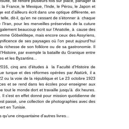
uite, se rendre plusieurs fois sur place, partager la
 la France, le Mexique, l'Inde, le Pérou, le Japon et
 est d'ailleurs écrit dans une optique différente, en
 telle, dit-il, qu'en ne cessant de s'étonner à chaque
 l'Iran, pour les merveilles préservées de la cuture
galement beaucoup écrit sur l'Anatolie, à cause des
e, comme Göbeklitepe, mais encore ceux des Assyriens,
gnificence de ses paysages où l'on peut aujourd'hui
 richesse de son folklore ou de sa gastronomie. Il
l'Histoire, par exemple la bataille du Granique entre
s et les Byzantins...
016, cinq ans d'études à la Faculté d'Histoire de
ue turque et des réformes opérées par Atatürk, il a
22 ou la voie de la république et Le 23 octobre 1923
ences et se rend dans les écoles pour enseigner aux
que tout le monde dort et
travaille jusqu'à dix heures.
 Il s'est en effet donné pour mission quotidienne de
 il est passé, une collection de photographies avec des
rt en Tunisie.
 qu'une cinquantaine d'autres livres...