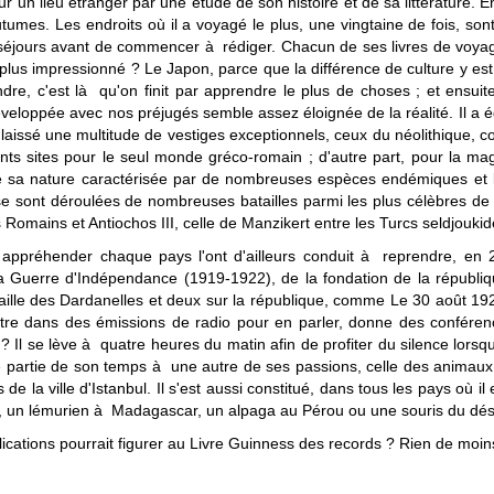
n lieu étranger par une étude de son histoire et de sa littérature. Ens
umes. Les endroits où il a voyagé le plus, une vingtaine de fois, sont
te séjours avant de commencer à rédiger. Chacun de ses livres de voyage
le plus impressionné ? Le Japon, parce que la différence de culture y est
re, c'est là qu'on finit par apprendre le plus de choses ; et ensuite
veloppée avec nos préjugés semble assez éloignée de la réalité. Il a é
ont laissé une multitude de vestiges exceptionnels, ceux du néolithiqu
cents sites pour le seul monde gréco-romain ; d'autre part, pour la ma
e sa nature caractérisée par de nombreuses espèces endémiques et la
 se sont déroulées de nombreuses batailles parmi les plus célèbres de 
Romains et Antiochos III, celle de Manzikert entre les Turcs seldjoukide
 appréhender chaque pays l'ont d'ailleurs conduit à reprendre, en 2
 la Guerre d'Indépendance (1919-1922), de la fondation de la républiq
taille des Dardanelles et deux sur la république, comme Le 30 août 19
 outre dans des émissions de radio pour en parler, donne des confér
l ? Il se lève à quatre heures du matin afin de profiter du silence lors
ne partie de son temps à une autre de ses passions, celle des animaux.
s de la ville d'Istanbul. Il s'est aussi constitué, dans tous les pays où
, un lémurien à Madagascar, un alpaga au Pérou ou une souris du dése
cations pourrait figurer au Livre Guinness des records ? Rien de moins