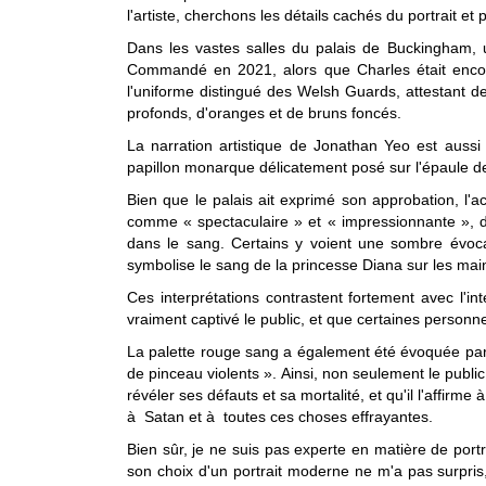
l'artiste, cherchons les détails cachés du portrait et 
Dans les vastes salles du palais de Buckingham, un
Commandé en 2021, alors que Charles était encore p
l'uniforme distingué des Welsh Guards, attestant d
profonds, d'oranges et de bruns foncés.
La narration artistique de Jonathan Yeo est auss
papillon monarque délicatement posé sur l'épaule de
Bien que le palais ait exprimé son approbation, l'ac
comme « spectaculaire » et « impressionnante », d'a
dans le sang. Certains y voient une sombre évoca
symbolise le sang de la princesse Diana sur les main
Ces interprétations contrastent fortement avec l'in
vraiment captivé le public, et que certaines personn
La palette rouge sang a également été évoquée par 
de pinceau violents ». Ainsi, non seulement le publi
révéler ses défauts et sa mortalité, et qu'il l'affirm
à Satan et à toutes ces choses effrayantes.
Bien sûr, je ne suis pas experte en matière de port
son choix d'un portrait moderne ne m'a pas surpris