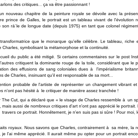
parlons des critiques... ça va être passionnant !
 nouveau chapitre de la peinture royale se dévoile avec la présentati
rince de Galles, le portrait est un tableau vivant de l'évolution r
e son rà´le de longue date (depuis 1975) en tant que colonel régimen
i transformatrice que le monarque qu'elle célèbre. Le tableau, rich
 Charles, symbolisant la métamorphose et la continuité.
cueil du public a été mitigé. Si certains commentaires sur le post Inst
utres critiquent la dominante rouge de la toile, considérant que le po
tion des effusions de sang coloniales dues à l'impérialisme britann
s de Charles, insinuant qu'il est responsable de sa mort...
tention probable de l'artiste de représenter un changement vibrant et
es n'ont pas hésité à le critiquer de manière assez tranchée !
The Cut, qui a déclaré que « le visage de Charles ressemble à un spe
c, mais aussi de nombreux critiques d'art n'ont pas apprécié le portrait
e à travers ce portrait. Honnêtement, je n'en suis pas si sûre ! Pour moi, 
raits royaux. Nous savons que Charles, contrairement à sa mère, la rei
, je l'ai même apprécié. Il aurait même pu opter pour un portrait enco