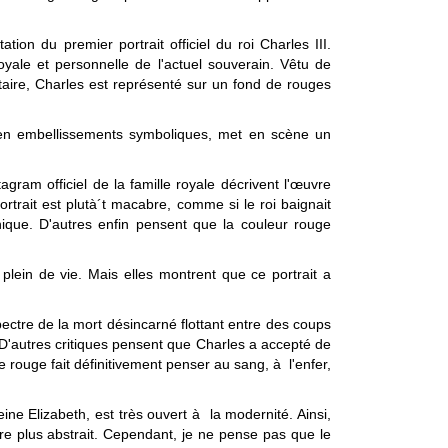
on du premier portrait officiel du roi Charles III.
oyale et personnelle de l'actuel souverain. Vêtu de
taire, Charles est représenté sur un fond de rouges
e en embellissements symboliques, met en scène un
agram officiel de la famille royale décrivent l'œuvre
rtrait est plutà´t macabre, comme si le roi baignait
ique. D'autres enfin pensent que la couleur rouge
 plein de vie. Mais elles montrent que ce portrait a
ctre de la mort désincarné flottant entre des coups
. D'autres critiques pensent que Charles a accepté de
le rouge fait définitivement penser au sang, à l'enfer,
ne Elizabeth, est très ouvert à la modernité. Ainsi,
re plus abstrait. Cependant, je ne pense pas que le