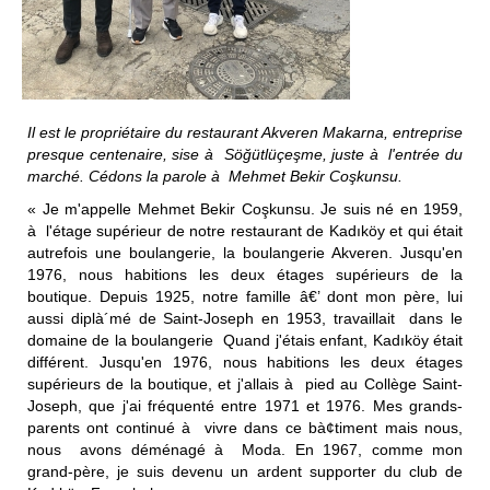
Il est le propri
é
taire du restaurant Akveren Makarna, entreprise
presque centenaire, sise
à
Söğütlüçeşme, juste
à
l'entr
é
e du
march
é
. Cédons la parole
à
Mehmet Bekir Coşkunsu.
« Je m'appelle Mehmet Bekir Coşkunsu. Je suis né en 1959,
à l'étage supérieur de notre restaurant de Kadıköy et qui était
autrefois une boulangerie, la boulangerie Akveren. Jusqu'en
1976, nous habitions les deux étages supérieurs de la
boutique. Depuis 1925, notre famille â€’ dont mon père, lui
aussi diplà´mé de Saint-Joseph en 1953, travaillait dans le
domaine de la boulangerie Quand j'étais enfant, Kadıköy était
différent. Jusqu'en 1976, nous habitions les deux étages
supérieurs de la boutique, et j'allais à pied au Collège Saint-
Joseph, que j'ai fréquenté entre 1971 et 1976. Mes grands-
parents ont continué à vivre dans ce bà¢timent mais nous,
nous avons déménagé à Moda. En 1967, comme mon
grand-père, je suis devenu un ardent supporter du club de