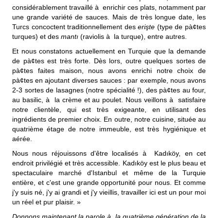
considérablement travaillé à enrichir ces plats, notamment par
une grande variété de sauces. Mais de très longue date, les
Turcs concoctent traditionnellement des
erişte
(type de pà¢tes
turques) et des
mantı
(raviolis à la turque), entre autres.
Et nous constatons actuellement en Turquie que la demande
de pà¢tes est très forte. Dès lors, outre quelques sortes de
pà¢tes faites maison, nous avons enrichi notre choix de
pà¢tes en ajoutant diverses sauces : par exemple, nous avons
2-3 sortes de lasagnes (notre spécialité !), des pà¢tes au four,
au basilic, à la crème et au poulet. Nous veillons à satisfaire
notre clientèle, qui est très exigeante, en utilisant des
ingrédients de premier choix. En outre, notre cuisine, située au
quatrième étage de notre immeuble, est très hygiénique et
aérée.
Nous nous réjouissons d'être localisés à Kadıköy, en cet
endroit privilégié et très accessible. Kadıköy est le plus beau et
spectaculaire marché d'Istanbul et même de la Turquie
entière, et c'est une grande opportunité pour nous. Et comme
j'y suis né, j'y ai grandi et j'y vieillis, travailler ici est un pour moi
un réel et pur plaisir. »
Donnons maintenant la parole
à la quatri
ème g
én
ération de la