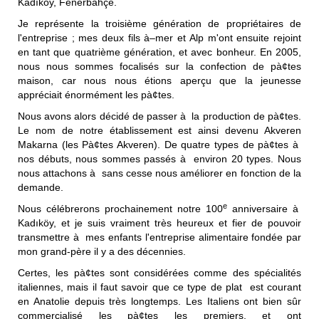
Kadıköy, Fenerbahçe.
Je représente la troisième génération de propriétaires de
l'entreprise ; mes deux fils à–mer et Alp m'ont ensuite rejoint
en tant que quatrième génération, et avec bonheur. En 2005,
nous nous sommes focalisés sur la confection de pà¢tes
maison, car nous nous étions aperçu que la jeunesse
appréciait énormément les pà¢tes.
Nous avons alors décidé de passer à la production de pà¢tes.
Le nom de notre établissement est ainsi devenu Akveren
Makarna (les Pà¢tes Akveren). De quatre types de pà¢tes à
nos débuts, nous sommes passés à environ 20 types. Nous
nous attachons à sans cesse nous améliorer en fonction de la
demande.
e
Nous célébrerons prochainement notre 100
anniversaire à
Kadıköy, et je suis vraiment très heureux et fier de pouvoir
transmettre à mes enfants l'entreprise alimentaire fondée par
mon grand-père il y a des décennies.
Certes, les pà¢tes sont considérées comme des spécialités
italiennes, mais il faut savoir que ce type de plat est courant
en Anatolie depuis très longtemps. Les Italiens ont bien sûr
commercialisé les pà¢tes les premiers, et ont