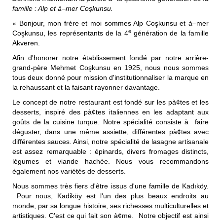
famille : Alp et à–mer Coşkunsu.
« Bonjour, mon frère et moi sommes Alp Coşkunsu et à–mer
e
Coşkunsu, les représentants de la 4
génération de la famille
Akveren.
Afin d'honorer notre établissement fondé par notre arrière-
grand-père Mehmet Coşkunsu en 1925, nous nous sommes
tous deux donné pour mission d'institutionnaliser la marque en
la rehaussant et la faisant rayonner davantage.
Le concept de notre restaurant est fondé sur les pà¢tes et les
desserts, inspiré des pà¢tes italiennes en les adaptant aux
goûts de la cuisine turque. Notre spécialité consiste à faire
déguster, dans une même assiette, différentes pà¢tes avec
différentes sauces. Ainsi, notre spécialité de lasagne artisanale
est assez remarquable : épinards, divers fromages distincts,
légumes et viande hachée. Nous vous recommandons
également nos variétés de desserts.
Nous sommes très fiers d'être issus d'une famille de Kadıköy.
Pour nous, Kadiköy est l'un des plus beaux endroits au
monde, par sa longue histoire, ses richesses multiculturelles et
artistiques. C'est ce qui fait son à¢me. Notre objectif est ainsi