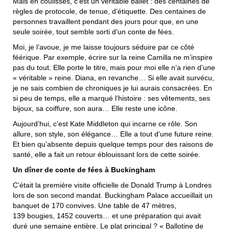
Mais en coulisses, c’est un véritable ballet : des centaines de
règles de protocole, de tenue, d’étiquette. Des centaines de
personnes travaillent pendant des jours pour que, en une
seule soirée, tout semble sorti d’un conte de fées.
Moi, je l’avoue, je me laisse toujours séduire par ce côté
féérique. Par exemple, écrire sur la reine Camilla ne m’inspire
pas du tout. Elle porte le titre, mais pour moi elle n’a rien d’une
« véritable » reine. Diana, en revanche… Si elle avait survécu,
je ne sais combien de chroniques je lui aurais consacrées. En
si peu de temps, elle a marqué l’histoire : ses vêtements, ses
bijoux, sa coiffure, son aura… Elle reste une icône.
Aujourd’hui, c’est Kate Middleton qui incarne ce rôle. Son
allure, son style, son élégance… Elle a tout d’une future reine.
Et bien qu’absente depuis quelque temps pour des raisons de
santé, elle a fait un retour éblouissant lors de cette soirée.
Un dîner de conte de fées à Buckingham
C’était la première visite officielle de Donald Trump à Londres
lors de son second mandat. Buckingham Palace accueillait un
banquet de 170 convives. Une table de 47 mètres,
139 bougies, 1452 couverts… et une préparation qui avait
duré une semaine entière. Le plat principal ? « Ballotine de