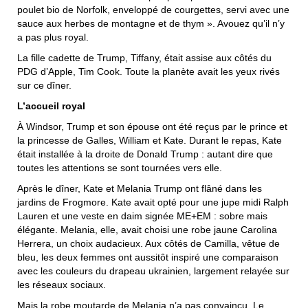
poulet bio de Norfolk, enveloppé de courgettes, servi avec une
sauce aux herbes de montagne et de thym ». Avouez qu’il n’y
a pas plus royal.
La fille cadette de Trump, Tiffany, était assise aux côtés du
PDG d’Apple, Tim Cook. Toute la planète avait les yeux rivés
sur ce dîner.
L’accueil royal
À Windsor, Trump et son épouse ont été reçus par le prince et
la princesse de Galles, William et Kate. Durant le repas, Kate
était installée à la droite de Donald Trump : autant dire que
toutes les attentions se sont tournées vers elle.
Après le dîner, Kate et Melania Trump ont flâné dans les
jardins de Frogmore. Kate avait opté pour une jupe midi Ralph
Lauren et une veste en daim signée ME+EM : sobre mais
élégante. Melania, elle, avait choisi une robe jaune Carolina
Herrera, un choix audacieux. Aux côtés de Camilla, vêtue de
bleu, les deux femmes ont aussitôt inspiré une comparaison
avec les couleurs du drapeau ukrainien, largement relayée sur
les réseaux sociaux.
Mais la robe moutarde de Melania n’a pas convaincu. Le