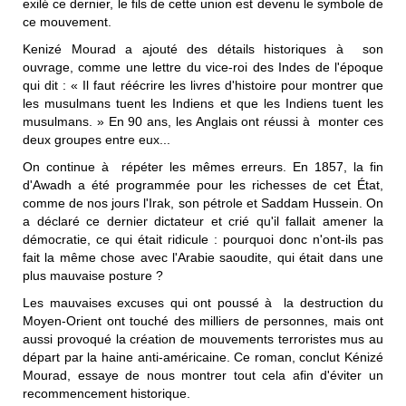
exilé ce dernier, le fils de cette union est devenu le symbole de
ce mouvement.
Kenizé Mourad a ajouté des détails historiques à son
ouvrage, comme une lettre du vice-roi des Indes de l'époque
qui dit : « Il faut réécrire les livres d'histoire pour montrer que
les musulmans tuent les Indiens et que les Indiens tuent les
musulmans. » En 90 ans, les Anglais ont réussi à monter ces
deux groupes entre eux...
On continue à répéter les mêmes erreurs. En 1857, la fin
d'Awadh a été programmée pour les richesses de cet État,
comme de nos jours l'Irak, son pétrole et Saddam Hussein. On
a déclaré ce dernier dictateur et crié qu'il fallait amener la
démocratie, ce qui était ridicule : pourquoi donc n'ont-ils pas
fait la même chose avec l'Arabie saoudite, qui était dans une
plus mauvaise posture ?
Les mauvaises excuses qui ont poussé à la destruction du
Moyen-Orient ont touché des milliers de personnes, mais ont
aussi provoqué la création de mouvements terroristes mus au
départ par la haine anti-américaine. Ce roman, conclut Kénizé
Mourad, essaye de nous montrer tout cela afin d'éviter un
recommencement historique.