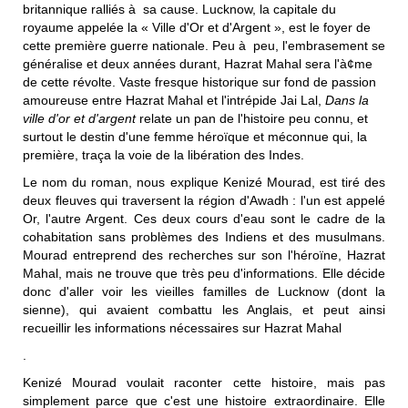
britannique ralliés à sa cause. Lucknow, la capitale du
royaume appelée la « Ville d'Or et d'Argent », est le foyer de
cette première guerre nationale. Peu à peu, l'embrasement se
généralise et deux années durant, Hazrat Mahal sera l'à¢me
de cette révolte. Vaste fresque historique sur fond de passion
amoureuse entre Hazrat Mahal et l'intrépide Jai Lal,
Dans la
ville d'or et d'argent
relate un pan de l'histoire peu connu, et
surtout le destin d'une femme héroïque et méconnue qui, la
première, traça la voie de la libération des Indes.
Le nom du roman, nous explique Kenizé Mourad, est tiré des
deux fleuves qui traversent la région d'Awadh : l'un est appelé
Or, l'autre Argent. Ces deux cours d'eau sont le cadre de la
cohabitation sans problèmes des Indiens et des musulmans.
Mourad entreprend des recherches sur son l'héroïne, Hazrat
Mahal, mais ne trouve que très peu d'informations. Elle décide
donc d'aller voir les vieilles familles de Lucknow (dont la
sienne), qui avaient combattu les Anglais, et peut ainsi
recueillir les informations nécessaires sur Hazrat Mahal
.
Kenizé Mourad voulait raconter cette histoire, mais pas
simplement parce que c'est une histoire extraordinaire. Elle