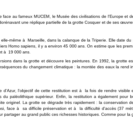
tuée face au fameux MUCEM, le Musée des civilisations de l'Europe et de
dorénavant une réplique partielle de la grotte Cosquer et de ses œuvres
elle-même à Marseille, dans la calanque de la Triperie. Elle date du p
iers Homo sapiens, il y a environ 45 000 ans. On estime que les premi
nt à 19 000 ans.
sions dans la grotte et découvre les peintures. En 1992, la grotte es
onséquences du changement climatique : la montée des eaux la rend i
d'Azur, l'objectif de cette restitution est à la fois de rendre visible
 du paléolithique supérieur. Enfin, la restitution a également pour
e originel. La grotte se dégrade très rapidement : la conservation des 
si, face à sa difficile préservation et à la difficulté d'accès (37 
our partager au grand public ces richesses historiques. Comme pour la g