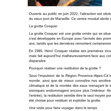
Ouverte au public en juin 2022, l'attraction est si
du vieux port de Marseille. Ce centre muséal abrite 
La grotte Cosquer
La grotte Cosquer est une grotte ornée qui se situe 
s'est développée en Europe avec l'arrivée des prem
ans, tandis que les dernières remontent certaineme
En 1985, Henri Cosquer réalise ses premières incur
mais fait aujourd'hui malheureusement face aux c
disparaitre.
Pourquoi réaliser une restitution de la grotte ?
Sous l'impulsion de la Région Provence-Alpes-Cà´te 
monde, ainsi que de mieux connaître nos ancêtres
climatique et de la montée des eaux menaçant le sit
sismiques endommagent encore plus l'intérieur. Ain
l'entrée), la restitution semble être le seul moyen p
été choisie pour restituer et exploiter la grotte.
Une visite pour faire voyager dans le temps