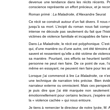
devenue une tendance dans les récits récents. Pr
conscience représente un effort précieux, et je rec
Roman primé :
La Maladroite
, d’Alexandre Seurat
Ce récit se construit autour d’un fait divers. Il nous
jusqu'à sa mort. L’incipit du roman nous fait com
intense ne découle pas seulement du fait que l'hi
victimes de violence familiale et incapables de faire 
Dans
La Maladroite
, le récit est polyphonique.
C’est
qui, d'une manière ou d'une autre, ont été témoins d
savent et ressentent qu'elle a été victime de viole
sa manière. Pourtant, ces efforts se heurtent tantô
personne ne peut rien faire. De ce point de vue, l’
même en essayant, ne peuvent rien faire pour les ai
Lorsque j'ai commencé à lire
La Maladroite
, ce n'e
une technique de narration très précise.
Bien évid
narrateur externe ou omniscient. Mais ces perspective
je puis dire que j'ai été marquée non seulement 
émotionnellement pour certains lecteurs, j'espère sin
la « violence cachée » qui nous entoure.
Je tiens à remercier le directeur de notre lycée, M.