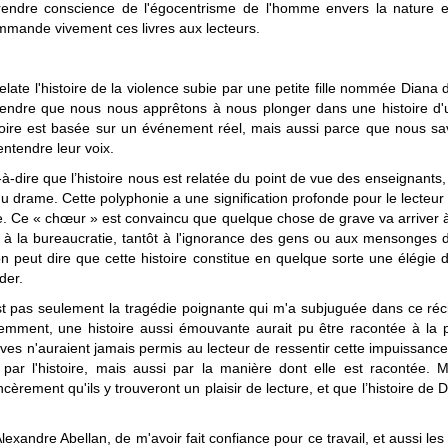
endre conscience de l'égocentrisme de l'homme envers la nature et
ommande vivement ces livres aux lecteurs.
 relate l'histoire de la violence subie par une petite fille nommée Diana 
prendre que nous nous apprêtons à nous plonger dans une histoire d'
stoire est basée sur un événement réel, mais aussi parce que nous s
entendre leur voix
.
-à-dire que l’histoire nous est relatée du point de vue des enseignants
u drame. Cette polyphonie a une signification profonde pour le lecteur
nce. Ce « chœur » est convaincu que quelque chose de grave va arriver
t à la bureaucratie, tantôt à l'ignorance des gens ou aux mensonges d
on peut dire que cette histoire constitue en quelque sorte une
élégie 
der.
st pas seulement la tragédie poignante qui m'a subjuguée dans ce récit
emment, une histoire aussi émouvante aurait pu être racontée à la
s n'auraient jamais permis au lecteur de ressentir cette impuissance col
par l'histoire, mais aussi par la manière dont elle est racontée. 
cèrement qu'ils y trouveront un plaisir de lecture, et que l’histoire de 
 Alexandre Abellan, de m'avoir fait confiance pour ce travail, et auss