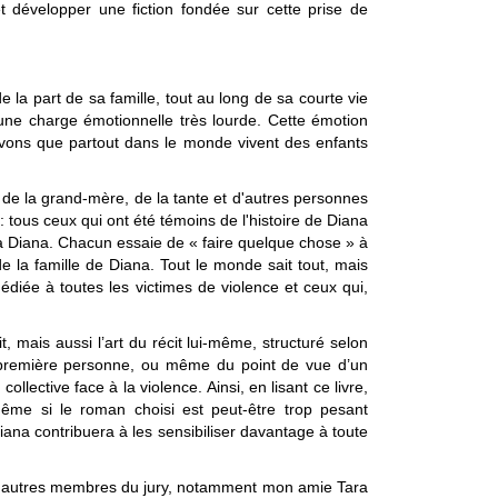
 développer une fiction fondée sur cette prise de
de la part de sa famille, tout au long de sa courte vie
une charge émotionnelle très lourde. Cette émotion
avons que partout dans le monde vivent des enfants
, de la grand-mère, de la tante et d'autres personnes
 : tous ceux qu
i ont été témoins de l'histoire de Diana
 à Diana. Chacun essaie de « faire quelque chose » à
e la famille de Diana. Tout le monde sait tout, mais
dédiée
à toutes les victimes de violence et ceux qui,
, mais aussi l’art du récit lui-même, structuré selon
 première personne, ou même du point de vue d’un
lective face à la violence. Ainsi, en lisant ce livre,
Même si le roman choisi est peut-être trop pesant
Diana contribuera à les sensibiliser davantage à toute
i les autres membres du jury, notamment mon amie Tara