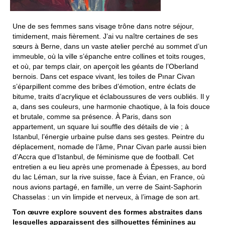
Une de ses femmes sans visage trône dans notre séjour,
timidement, mais fièrement. J’ai vu naître certaines de ses
sœurs à Berne, dans un vaste atelier perché au sommet d’un
immeuble, où la ville s’épanche entre collines et toits rouges,
et où, par temps clair, on aperçoit les géants de l’Oberland
bernois. Dans cet espace vivant, les toiles de Pınar Civan
s’éparpillent comme des bribes d’émotion, entre éclats de
bitume, traits d’acrylique et éclaboussures de vers oubliés. Il y
a, dans ses couleurs, une harmonie chaotique, à la fois douce
et brutale, comme sa présence. À Paris, dans son
appartement, un square lui souffle des détails de vie ; à
Istanbul, l’énergie urbaine pulse dans ses gestes. Peintre du
déplacement, nomade de l’âme, Pınar Civan parle aussi bien
d’Accra que d’Istanbul, de féminisme que de football. Cet
entretien a eu lieu après une promenade à Épesses, au bord
du lac Léman, sur la rive suisse, face à Évian, en France, où
nous avions partagé, en famille, un verre de Saint-Saphorin
Chasselas : un vin limpide et nerveux, à l’image de son art.
Ton œuvre explore souvent des formes abstraites dans
lesquelles apparaissent des silhouettes féminines au